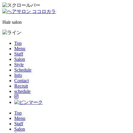
Hair salon
Top
Menu
Staff
Salon
Style
Schedule
Info
Contact
Recruit
schedule
Top
Menu
Staff
Salon