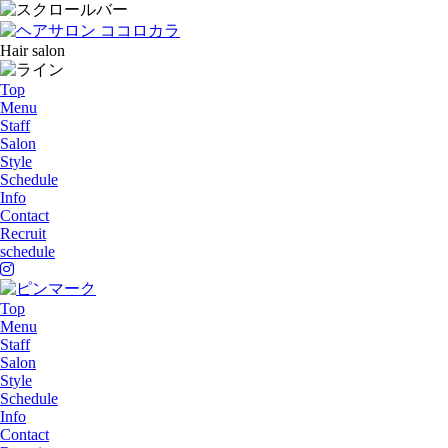
Hair salon
Top
Menu
Staff
Salon
Style
Schedule
Info
Contact
Recruit
schedule
Top
Menu
Staff
Salon
Style
Schedule
Info
Contact