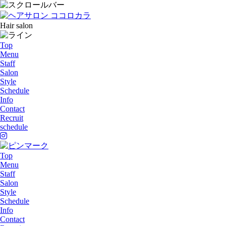
Hair salon
Top
Menu
Staff
Salon
Style
Schedule
Info
Contact
Recruit
schedule
Top
Menu
Staff
Salon
Style
Schedule
Info
Contact